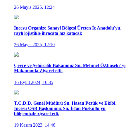
26 Mayıs 2025, 12:24
İncesu Organize Sanayi Bölgesi Üreten İç Anadolu'yu,
raylı lojistikle ihracata hız katacak
26 Mayıs 2025, 12:10
Çevre ve Şehircilik Bakanımız Sn. Mehmet ÖZhaseki' yi
Makamında Ziyaret etti.
16 Eylül 2024, 16:35
T.C.D.D. Genel Müdürü Sn. Hasan Pezük ve Ekibi,
İncesu OSB Başkanımız Sn. İrfan Püsküllü'yü
bölgemizde ziyaret etti.
19 Kasım 2023, 14:46