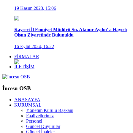
19 Kasım 2023, 15:06
Kayseri İl Emniyet Müdürü Sn. Atanur Aydın' a Hayırlı
Olsun Ziyaretinde Bulunuldu
16 Eylül 2024, 16:22
FİRMALAR
İLETİŞİM
İncesu OSB
ANASAYFA
KURUMSAL
Yönetim Kurulu Başkanı
Faaliyetlerimiz
Personel
Güncel Duyurular
Güncel İhaleler