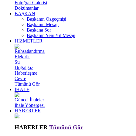
Fotoğraf Galerisi
Dökümanlar
BAŞKAN
Başkanın Özgeçmişi
Başkanın Mesajı
Başkana Sor
Başkanın Yeni Yıl Mesajı
HİZMETLER
Ruhsatlandırma
Elektrik
Su
Doğalgaz
Haberleşme
Çevre
Tümünü Gör
İHALE
Güncel İhaleler
İhale Yönergesi
HABERLER
HABERLER
Tümünü Gör