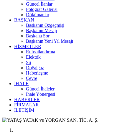
Güncel İlanlar
Fotoğraf Galerisi
Dökümanlar
BAŞKAN
Başkanın Özgeçmişi
Başkanın Mesajı
Başkana Sor
Başkanın Yeni Yıl Mesajı
HİZMETLER
Ruhsatlandırma
Elektrik
Su
Doğalgaz
Haberleşme
Çevre
İHALE
Güncel İhaleler
İhale Yönergesi
HABERLER
FİRMALAR
İLETİŞİM