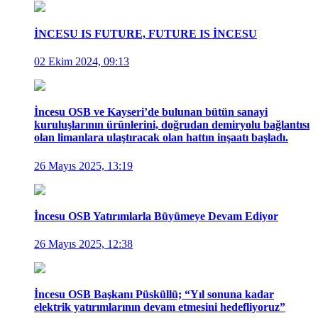
İNCESU IS FUTURE, FUTURE IS İNCESU
02 Ekim 2024, 09:13
İncesu OSB ve Kayseri’de bulunan bütün sanayi
kuruluşlarının ürünlerini, doğrudan demiryolu bağlantısı
olan limanlara ulaştıracak olan hattın inşaatı başladı.
26 Mayıs 2025, 13:19
İncesu OSB Yatırımlarla Büyümeye Devam Ediyor
26 Mayıs 2025, 12:38
İncesu OSB Başkanı Püsküllü; “Yıl sonuna kadar
elektrik yatırımlarının devam etmesini hedefliyoruz”