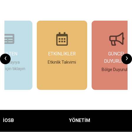
ETKİNLİKLER
GÜNCEL
G
‹
›
DUYURULAR
Etkinlik Takvimi
ın
Bölge Duyuruları
İncele
İncele
İOSB
YÖNETİM