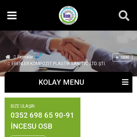
Firmalar
GERI
ERENLER KOMPOZİT PLASTİK SAN. TİC. LTD. ŞTİ.
KOLAY MENU
BIZE ULAŞIN
0352 698 65 90-91
İNCESU OSB