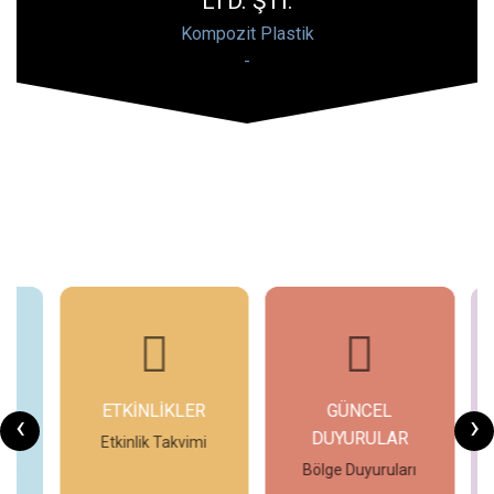
LTD. ŞTİ.
Kompozit Plastik
-
ETKİNLİKLER
GÜNCEL
G
‹
›
DUYURULAR
Etkinlik Takvimi
ın
Bölge Duyuruları