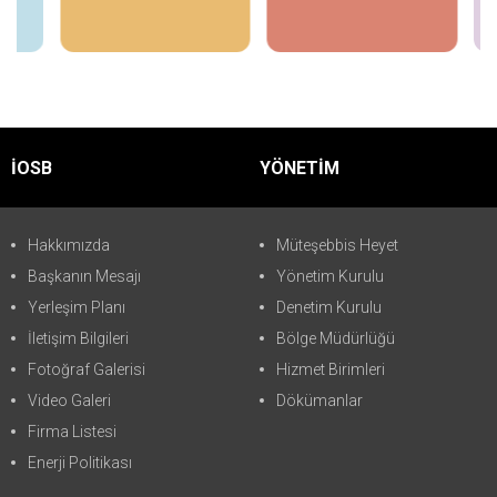
İncele
İncele
İOSB
YÖNETİM
Hakkımızda
Müteşebbis Heyet
Başkanın Mesajı
Yönetim Kurulu
Yerleşim Planı
Denetim Kurulu
İletişim Bilgileri
Bölge Müdürlüğü
Fotoğraf Galerisi
Hizmet Birimleri
Video Galeri
Dökümanlar
Firma Listesi
Enerji Politikası