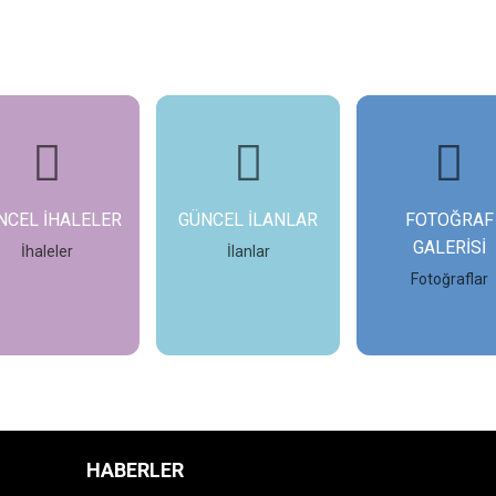
NCEL İHALELER
GÜNCEL İLANLAR
FOTOĞRAF
GALERİSİ
İhaleler
İlanlar
Fotoğraflar
İncele
İncele
İncele
HABERLER