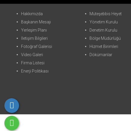
Hakkımızda
Müteşebbis Heyet
Başkanın Mesajı
Yönetim Kurulu
Yerleşim Planı
Denetim Kurulu
İletişim Bilgileri
Bölge Müdürlüğü
Fotoğraf Galerisi
Hizmet Birimleri
Video Galeri
Dökümanlar
Firma Listesi
Enerji Politikası
Copyright © 2023. Her Hakkı Saklıdır. kopyalanması, çoğaltılması ve d