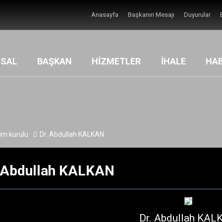
Anasayfa
Başkanın Mesajı
Duyurular
SAL
BAŞKAN
HİZMETLER
İHALE
HA
im kurulu
Dr. Abdullah KALKAN
 Abdullah KALKAN
Dr. Abdullah KA