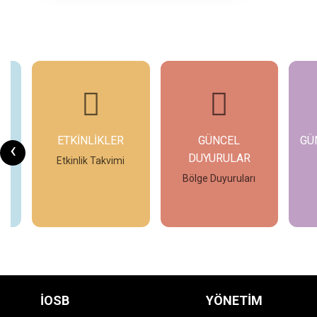
ETKİNLİKLER
GÜNCEL
GÜ
‹
DUYURULAR
Etkinlik Takvimi
ın
Bölge Duyuruları
İncele
İncele
İOSB
YÖNETİM