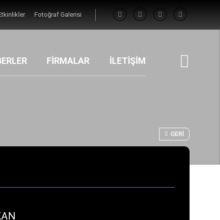
Etkinlikler
Fotoğraf Galerisi
BERLER
FİRMALAR
İLETİŞİM
GERI
LKAN