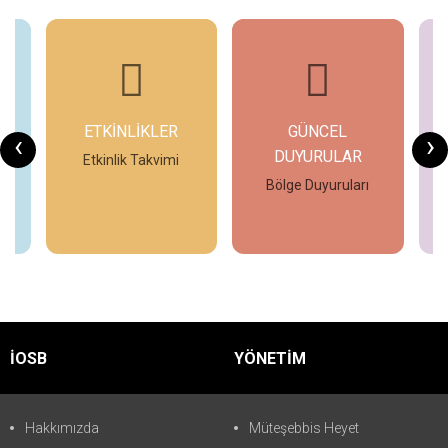
ETKİNLİKLER
GÜNCEL
G
‹
›
DUYURULAR
Etkinlik Takvimi
ın
Bölge Duyuruları
İncele
İncele
İOSB
YÖNETİM
Hakkımızda
Müteşebbis Heyet