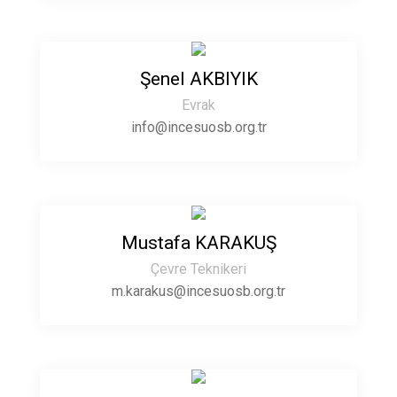
Şenel AKBIYIK
Evrak
info@incesuosb.org.tr
Mustafa KARAKUŞ
Çevre Teknikeri
m.karakus@incesuosb.org.tr