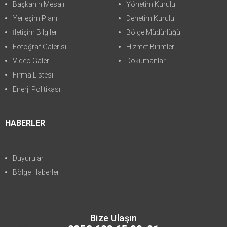
Başkanın Mesajı
Yönetim Kurulu
Yerleşim Planı
Denetim Kurulu
İletişim Bilgileri
Bölge Müdürlüğü
Fotoğraf Galerisi
Hizmet Birimleri
Video Galeri
Dökümanlar
Firma Listesi
Enerji Politikası
HABERLER
Duyurular
Bölge Haberleri
Bize Ulaşın