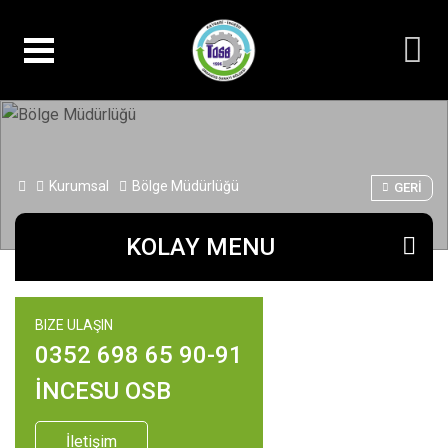
Kurumsal
Bölge Müdürlüğü
GERI
KOLAY MENU
BIZE ULAŞIN
0352 698 65 90-91
İNCESU OSB
İletişim