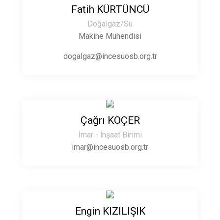
Fatih KÜRTÜNCÜ
Doğalgaz/Su
Makine Mühendisi
dogalgaz@incesuosb.org.tr
Çağrı KOÇER
İmar - İnşaat Birimi
imar@incesuosb.org.tr
Engin KIZILIŞIK