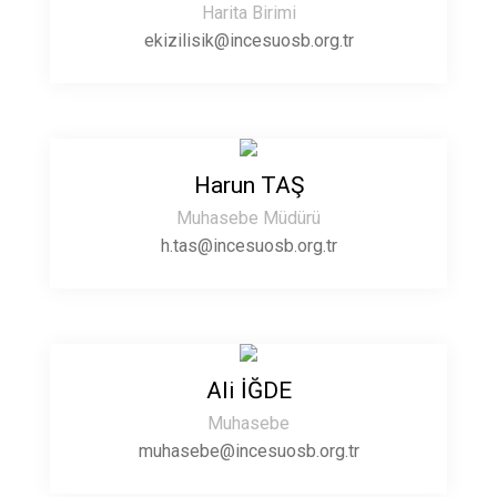
Harita Birimi
ekizilisik@incesuosb.org.tr
Harun TAŞ
Muhasebe Müdürü
h.tas@incesuosb.org.tr
Ali İĞDE
Muhasebe
muhasebe@incesuosb.org.tr