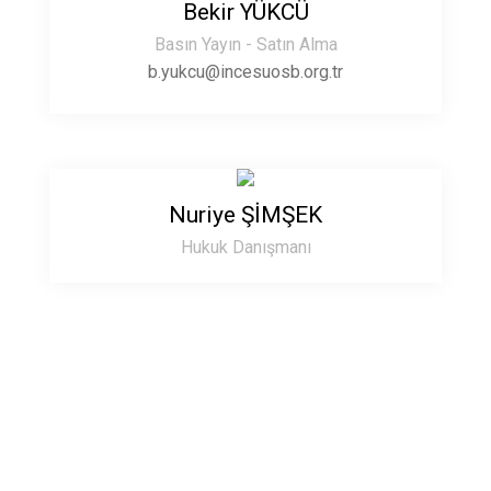
Bekir YÜKCÜ
Basın Yayın - Satın Alma
b.yukcu@incesuosb.org.tr
Nuriye ŞİMŞEK
Hukuk Danışmanı