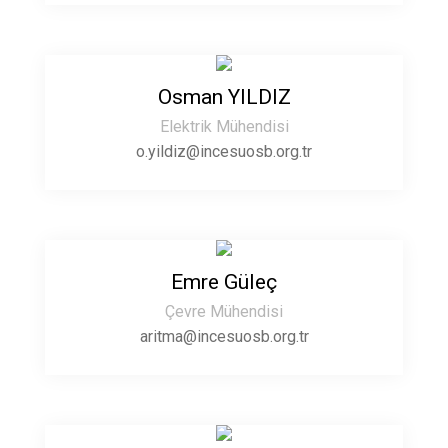
Osman YILDIZ
Elektrik Mühendisi
o.yildiz@incesuosb.org.tr
Emre Güleç
Çevre Mühendisi
aritma@incesuosb.org.tr