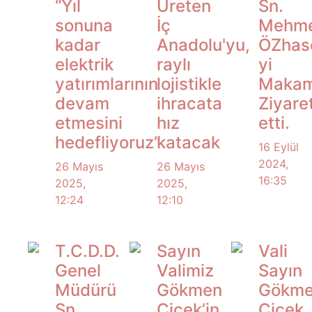
“Yıl
Üreten
Sn.
sonuna
İç
Mehm
kadar
Anadolu'yu,
ÖZhase
elektrik
raylı
yi
yatırımlarının
lojistikle
Makam
devam
ihracata
Ziyare
etmesini
hız
etti.
hedefliyoruz”
katacak
16 Eylül
2024,
26 Mayıs
26 Mayıs
16:35
2025,
2025,
12:24
12:10
T.C.D.D.
Sayın
Vali
Genel
Valimiz
Sayın
Müdürü
Gökmen
Gökm
Sn.
Çiçek’in
Çiçek