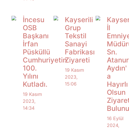
İncesu
Kayserili
Kayser
OSB
Grup
İl
Başkanı
Tekstil
Emniy
İrfan
Sanayi
Müdür
Püsküllü
Fabrikası
Sn.
Cumhuriyetin
Ziyareti
Atanur
100.
Aydın'
19 Kasım
Yılını
a
2023,
Kutladı.
Hayırlı
15:06
Olsun
19 Kasım
Ziyare
2023,
Bulunu
14:34
16 Eylül
2024,