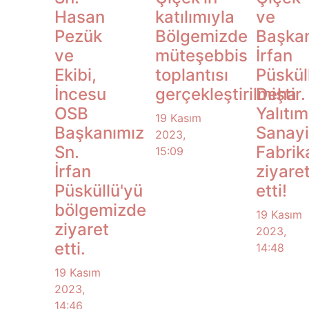
Hasan
katılımıyla
ve
Pezük
Bölgemizde
Başka
ve
müteşebbis
İrfan
Ekibi,
toplantısı
Püskül
İncesu
gerçekleştirilmiştir.
Deha
OSB
Yalıtım
19 Kasım
Başkanımız
Sanayi
2023,
Sn.
Fabrika
15:09
İrfan
ziyare
Püsküllü'yü
etti!
bölgemizde
19 Kasım
ziyaret
2023,
etti.
14:48
19 Kasım
2023,
14:46